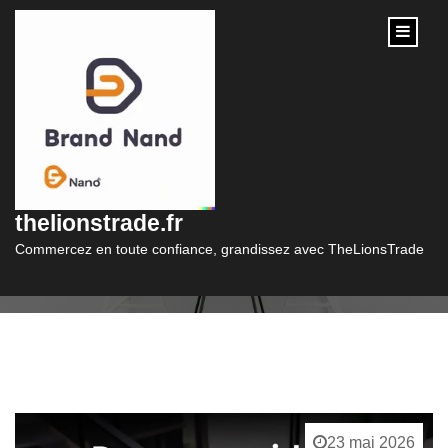
content
Catégorie :
formation en ligne
thelionstrade.fr
Commercez en toute confiance, grandissez avec TheLionsTrade
23 mai 2026