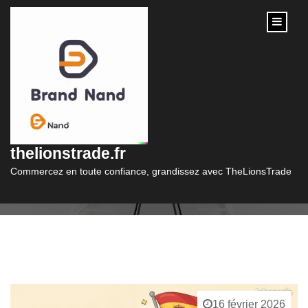
content
Catégorie :
espagnol
thelionstrade.fr
Commercez en toute confiance, grandissez avec TheLionsTrade
16 février 2026