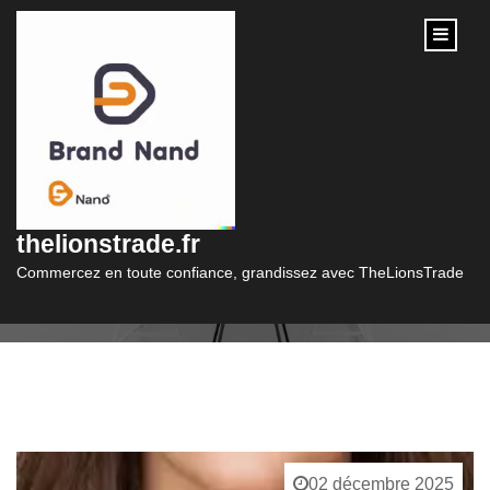
content
Catégorie :
pendentif
thelionstrade.fr
Commercez en toute confiance, grandissez avec TheLionsTrade
02 décembre 2025