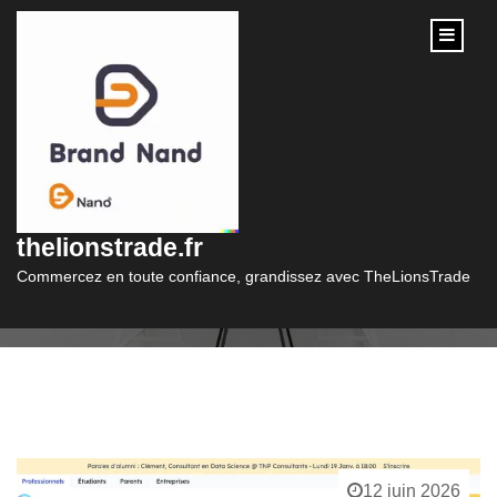
content
Catégorie :
data scientist
thelionstrade.fr
Commercez en toute confiance, grandissez avec TheLionsTrade
12 juin 2026