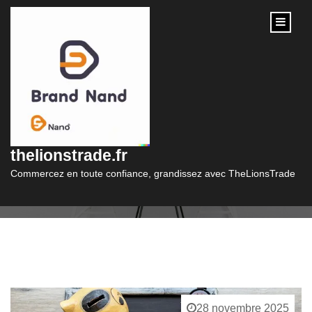
content
Catégorie :
solution credit
thelionstrade.fr
Commercez en toute confiance, grandissez avec TheLionsTrade
28 novembre 2025