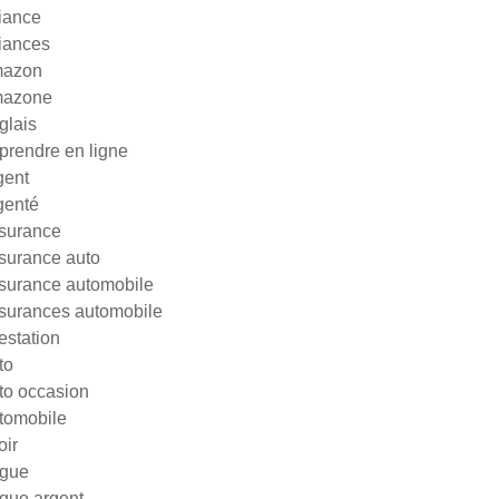
liance
liances
azon
azone
glais
prendre en ligne
gent
genté
surance
surance auto
surance automobile
surances automobile
testation
to
to occasion
tomobile
oir
gue
gue argent