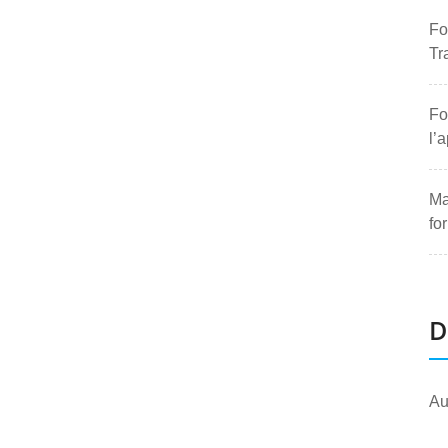
Fo
Tr
Fo
l’
Ma
fo
D
Au