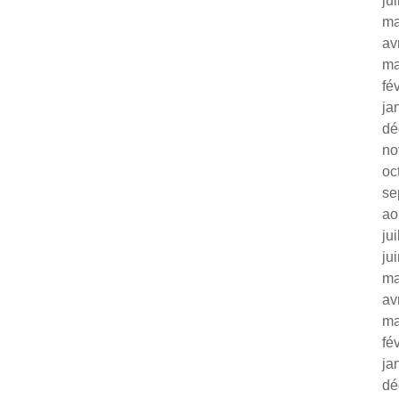
ju
ma
av
ma
fé
ja
dé
no
oc
se
ao
ju
ju
ma
av
ma
fé
ja
dé