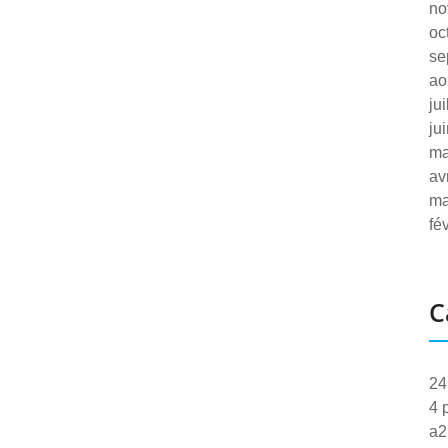
no
oc
se
ao
ju
ju
ma
av
ma
fé
C
24
4 
a2