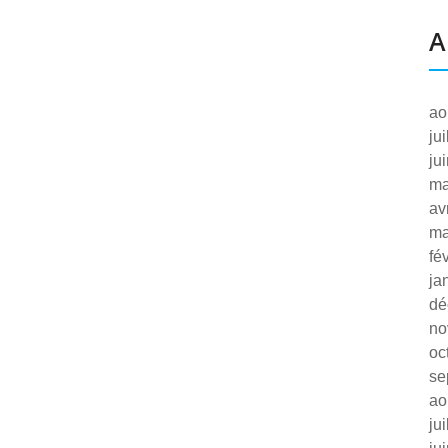
A
ao
ju
ju
ma
av
ma
fé
ja
dé
no
oc
se
ao
ju