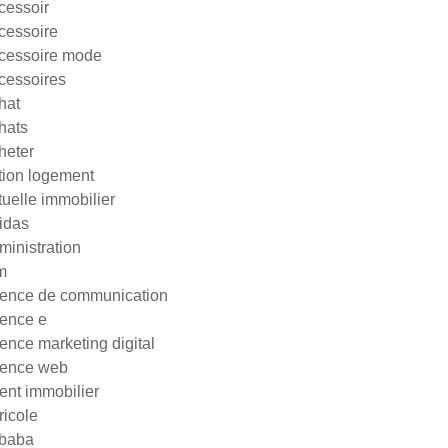
cessoir
cessoire
cessoire mode
cessoires
hat
hats
heter
tion logement
tuelle immobilier
idas
ministration
m
ence de communication
ence e
ence marketing digital
ence web
ent immobilier
ricole
ibaba