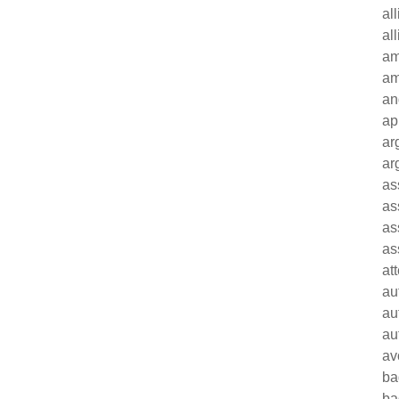
al
al
am
am
an
ap
ar
ar
as
as
as
as
at
au
au
au
av
ba
ba