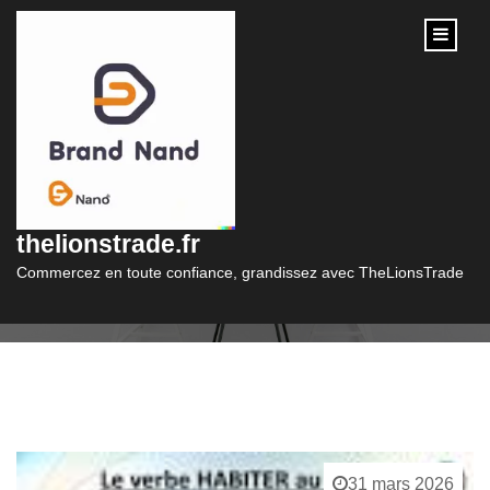
content
Catégorie :
a2
thelionstrade.fr
Commercez en toute confiance, grandissez avec TheLionsTrade
31 mars 2026