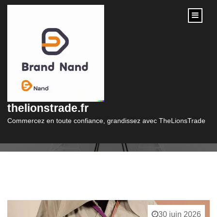
content
Catégorie :
sac a main femme
thelionstrade.fr
Commercez en toute confiance, grandissez avec TheLionsTrade
30 juin 2026