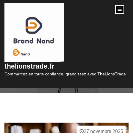
content
Catégorie :
pret
thelionstrade.fr
Commercez en toute confiance, grandissez avec TheLionsTrade
27 novembre 2025