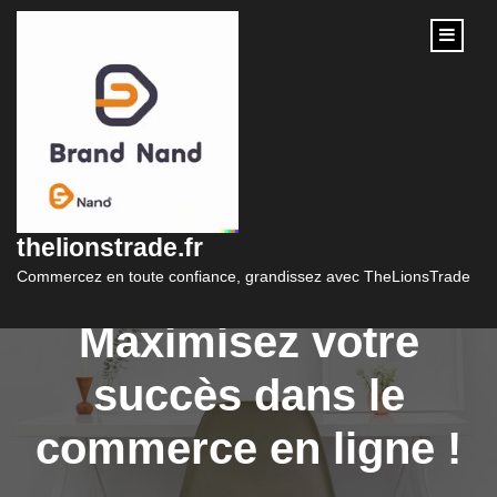
content
Opportunités de
vente de sites e-
thelionstrade.fr
commerce :
Commercez en toute confiance, grandissez avec TheLionsTrade
Maximisez votre
succès dans le
commerce en ligne !