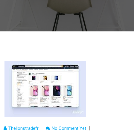
Thelionstradefr
No Comment Yet