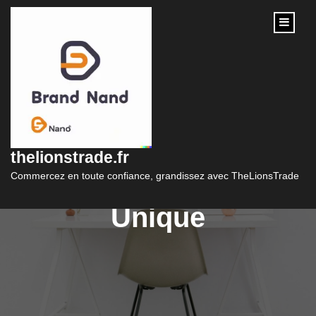
content
Découvrez l’Élégance
de la Vente de Bijoux
thelionstrade.fr
: Trouvez Votre Style
Commercez en toute confiance, grandissez avec TheLionsTrade
Unique