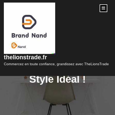
content
Découvrez la Vente
de Vêtements en
thelionstrade.fr
Ligne : Trouvez Votre
Commercez en toute confiance, grandissez avec TheLionsTrade
Style Idéal !