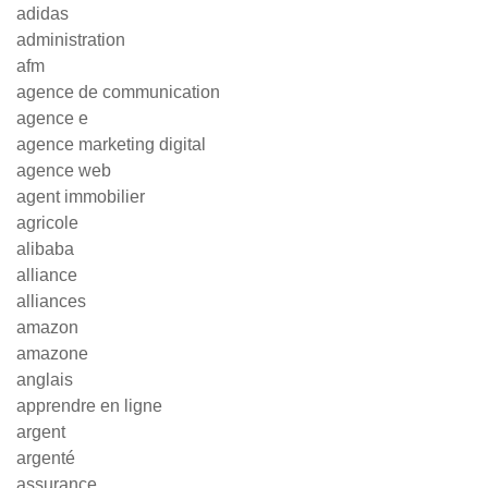
adidas
administration
afm
agence de communication
agence e
agence marketing digital
agence web
agent immobilier
agricole
alibaba
alliance
alliances
amazon
amazone
anglais
apprendre en ligne
argent
argenté
assurance