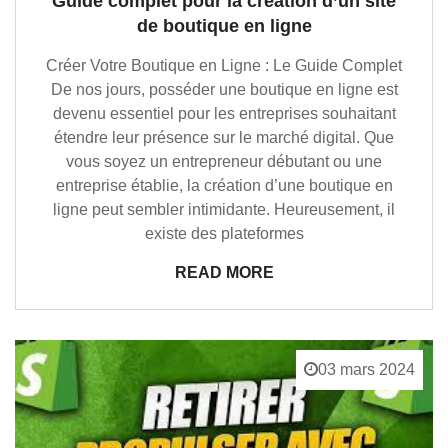
Guide complet pour la création d’un site
de boutique en ligne
Créer Votre Boutique en Ligne : Le Guide Complet
De nos jours, posséder une boutique en ligne est
devenu essentiel pour les entreprises souhaitant
étendre leur présence sur le marché digital. Que
vous soyez un entrepreneur débutant ou une
entreprise établie, la création d’une boutique en
ligne peut sembler intimidante. Heureusement, il
existe des plateformes
READ MORE
03 mars 2024