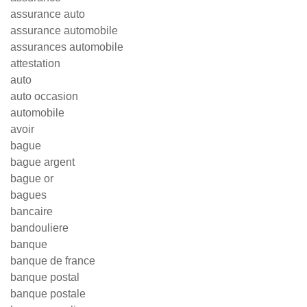
assurance auto
assurance automobile
assurances automobile
attestation
auto
auto occasion
automobile
avoir
bague
bague argent
bague or
bagues
bancaire
bandouliere
banque
banque de france
banque postal
banque postale