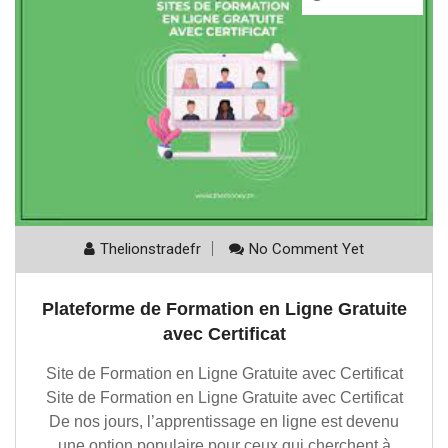
Thelionstradefr
No Comment Yet
Plateforme de Formation en Ligne Gratuite
avec Certificat
Site de Formation en Ligne Gratuite avec Certificat
Site de Formation en Ligne Gratuite avec Certificat
De nos jours, l’apprentissage en ligne est devenu
une option populaire pour ceux qui cherchent à