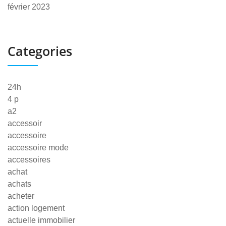
février 2023
Categories
24h
4 p
a2
accessoir
accessoire
accessoire mode
accessoires
achat
achats
acheter
action logement
actuelle immobilier