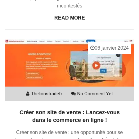
incontestés
READ MORE
06 janvier 2024
Thelionstradefr
No Comment Yet
Créer son site de vente : Lancez-vous
dans le commerce en ligne !
Créer son site de vente : une opportunité pour se