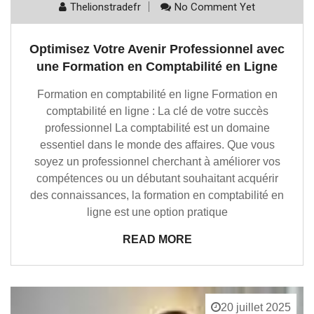
Thelionstradefr
No Comment Yet
Optimisez Votre Avenir Professionnel avec
une Formation en Comptabilité en Ligne
Formation en comptabilité en ligne Formation en
comptabilité en ligne : La clé de votre succès
professionnel La comptabilité est un domaine
essentiel dans le monde des affaires. Que vous
soyez un professionnel cherchant à améliorer vos
compétences ou un débutant souhaitant acquérir
des connaissances, la formation en comptabilité en
ligne est une option pratique
READ MORE
20 juillet 2025