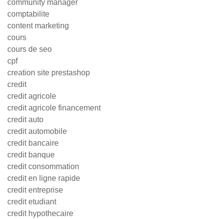
community manager
comptabilite
content marketing
cours
cours de seo
cpf
creation site prestashop
credit
credit agricole
credit agricole financement
credit auto
credit automobile
credit bancaire
credit banque
credit consommation
credit en ligne rapide
credit entreprise
credit etudiant
credit hypothecaire