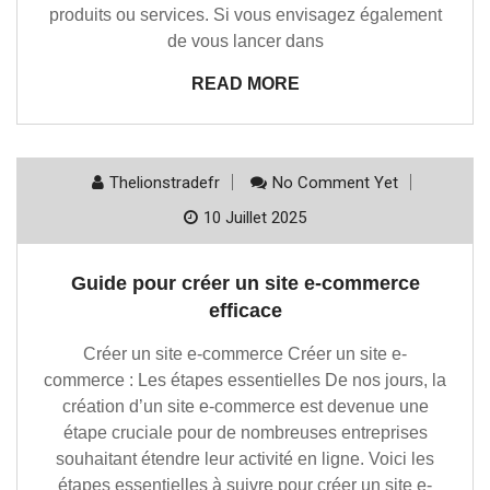
produits ou services. Si vous envisagez également
de vous lancer dans
READ MORE
Thelionstradefr
No Comment Yet
10 Juillet 2025
Guide pour créer un site e-commerce
efficace
Créer un site e-commerce Créer un site e-
commerce : Les étapes essentielles De nos jours, la
création d’un site e-commerce est devenue une
étape cruciale pour de nombreuses entreprises
souhaitant étendre leur activité en ligne. Voici les
étapes essentielles à suivre pour créer un site e-