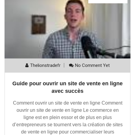
Thelionstradefr
No Comment Yet
Guide pour ouvrir un site de vente en ligne
avec succès
Comment ouvrir un site de vente en ligne Comment
ouvrir un site de vente en ligne Le commerce en
ligne est en plein essor et de plus en plus
d’entrepreneurs se tournent vers la création de sites
de vente en ligne pour commercialiser leurs