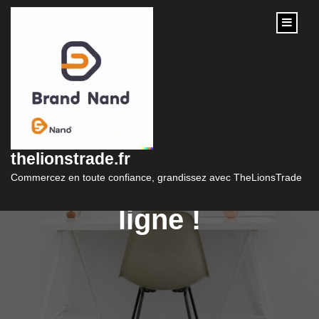
content
Créer son site de
vente : Lancez-vous
thelionstrade.fr
dans le commerce en
Commercez en toute confiance, grandissez avec TheLionsTrade
ligne !