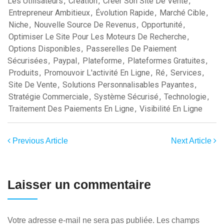
Les Utilisateurs
,
Création
,
Creer Son Site De Vente
,
Entrepreneur Ambitieux
,
Évolution Rapide
,
Marché Cible
,
Niche
,
Nouvelle Source De Revenus
,
Opportunité
,
Optimiser Le Site Pour Les Moteurs De Recherche
,
Options Disponibles
,
Passerelles De Paiement
Sécurisées
,
Paypal
,
Plateforme
,
Plateformes Gratuites
,
Produits
,
Promouvoir L'activité En Ligne
,
Ré
,
Services
,
Site De Vente
,
Solutions Personnalisables Payantes
,
Stratégie Commerciale
,
Système Sécurisé
,
Technologie
,
Traitement Des Paiements En Ligne
,
Visibilité En Ligne
Previous Article
Next Article
Laisser un commentaire
Votre adresse e-mail ne sera pas publiée.
Les champs