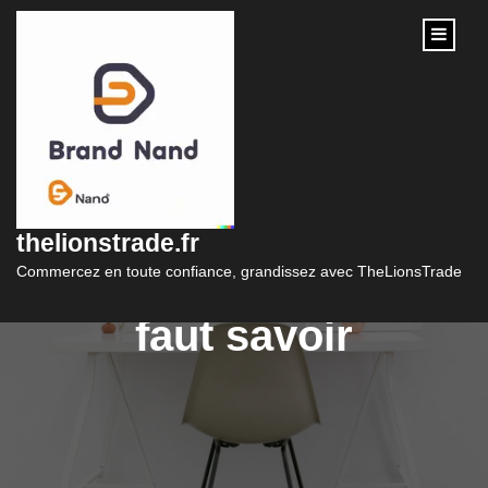
content
Le coût de la création
d’un site internet
thelionstrade.fr
marchand : ce qu’il
Commercez en toute confiance, grandissez avec TheLionsTrade
faut savoir