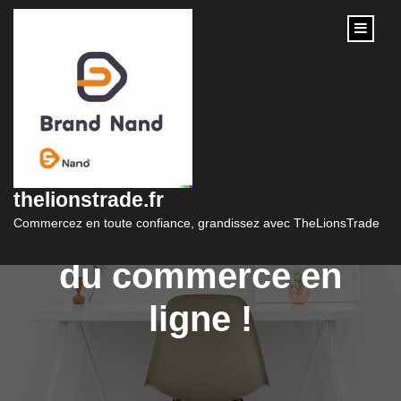
content
Créer son e-
commerce : Lancez-
thelionstrade.fr
vous dans le monde
Commercez en toute confiance, grandissez avec TheLionsTrade
du commerce en
ligne !