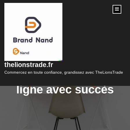
content
Créer son site e-
commerce : Lancez
thelionstrade.fr
votre boutique en
Commercez en toute confiance, grandissez avec TheLionsTrade
ligne avec succès