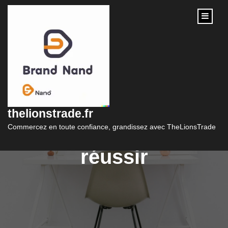
content
Création d’une
boutique en ligne : les
thelionstrade.fr
étapes à suivre pour
Commercez en toute confiance, grandissez avec TheLionsTrade
réussir