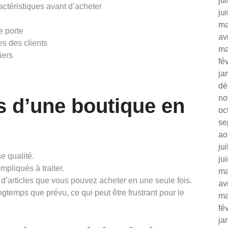
ju
ractéristiques avant d’acheter
ju
ma
e porte
av
es des clients
ma
iers
fé
ja
dé
no
s d’une boutique en
oc
se
ao
ju
e qualité.
ju
mpliqués à traiter.
ma
e d’articles que vous pouvez acheter en une seule fois.
av
gtemps que prévu, ce qui peut être frustrant pour le
ma
fé
ja