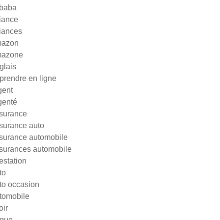
ibaba
liance
liances
azon
azone
glais
prendre en ligne
gent
genté
surance
surance auto
surance automobile
surances automobile
testation
to
to occasion
tomobile
oir
gue