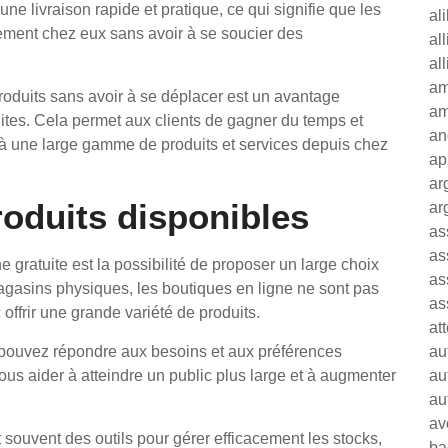
une livraison rapide et pratique, ce qui signifie que les
al
ement chez eux sans avoir à se soucier des
al
al
am
produits sans avoir à se déplacer est un avantage
am
tuites. Cela permet aux clients de gagner du temps et
an
 à une large gamme de produits et services depuis chez
ap
ar
roduits disponibles
ar
as
as
 gratuite est la possibilité de proposer un large choix
as
agasins physiques, les boutiques en ligne ne sont pas
as
offrir une grande variété de produits.
at
 pouvez répondre aux besoins et aux préférences
au
ous aider à atteindre un public plus large et à augmenter
au
au
av
t souvent des outils pour gérer efficacement les stocks,
ba