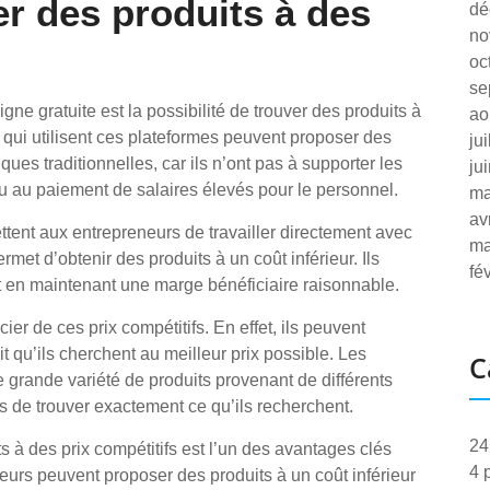
er des produits à des
dé
no
oc
se
ne gratuite est la possibilité de trouver des produits à
ao
s qui utilisent ces plateformes peuvent proposer des
ju
ues traditionnelles, car ils n’ont pas à supporter les
ju
ou au paiement de salaires élevés pour le personnel.
ma
av
ttent aux entrepreneurs de travailler directement avec
ma
ermet d’obtenir des produits à un coût inférieur. Ils
fé
ut en maintenant une marge bénéficiaire raisonnable.
 de ces prix compétitifs. En effet, ils peuvent
it qu’ils cherchent au meilleur prix possible. Les
C
e grande variété de produits provenant de différents
 de trouver exactement ce qu’ils recherchent.
24
s à des prix compétitifs est l’un des avantages clés
4 
eurs peuvent proposer des produits à un coût inférieur