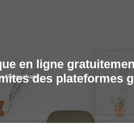
ue en ligne gratuitemen
limites des plateformes g
vec TheLionsTrade