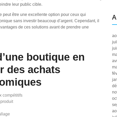
indre leur public cible.
e peut être une excellente option pour ceux qui
A
onique sans investir beaucoup d’argent. Cependant, il
 avantages de ces solutions avant de prendre une
ao
ju
ju
d’une boutique en
ma
av
ur des achats
ma
fé
nomiques
ja
dé
no
x compétitifs
oc
produit
se
ao
allage