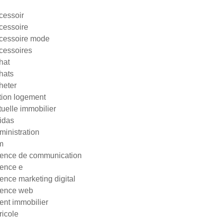
cessoir
cessoire
cessoire mode
cessoires
hat
hats
heter
tion logement
tuelle immobilier
idas
ministration
m
ence de communication
ence e
ence marketing digital
ence web
ent immobilier
ricole