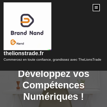
content
Formation
Community Manager
thelionstrade.fr
en Ligne Gratuite :
Commercez en toute confiance, grandissez avec TheLionsTrade
Développez vos
Compétences
Numériques !