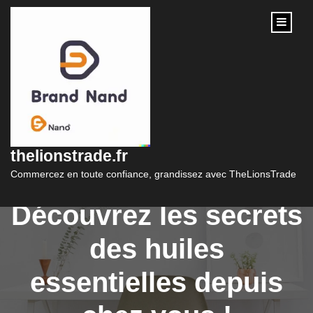
content
Formation en ligne
gratuite en
thelionstrade.fr
aromathérapie :
Commercez en toute confiance, grandissez avec TheLionsTrade
Découvrez les secrets
des huiles
essentielles depuis