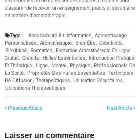
discernement et de consulter des sources crédibles pour
s’assurer de recevoir un enseignement précis et sécuritaire
en matière d’aromathérapie.
Tags :
Accessibilité À L'information
,
Apprentissage
Personnalisée
,
Aromathérapie
,
Bien-Être
,
Débutants
,
Flexibilité
,
Formation
,
Formation Aromathérapie En Ligne
Gratuit
,
Gratuite
,
Huiles Essentielles
,
Introduction Pratique
Et Théorique
,
Ligne
,
Mental
,
Physique
,
Professionnels De
La Santé
,
Propriétés Des Huiles Essentielles
,
Techniques
De Diffusion
,
Thérapeutiques
,
Utilisation Sécuritaires
,
Utilisations Thérapeutiques
Previous Article
Next Article
Laisser un commentaire