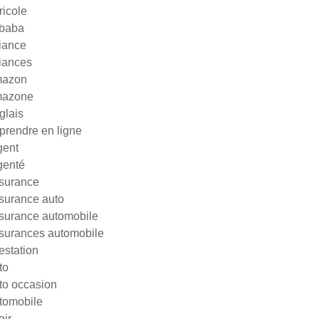
ricole
ibaba
liance
liances
azon
azone
glais
prendre en ligne
gent
genté
surance
surance auto
surance automobile
surances automobile
testation
to
to occasion
tomobile
oir