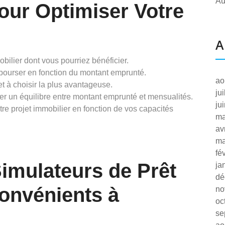
Au
our Optimiser Votre
A
obilier dont vous pourriez bénéficier.
bourser en fonction du montant emprunté.
ao
et à choisir la plus avantageuse.
ju
ver un équilibre entre montant emprunté et mensualités.
ju
otre projet immobilier en fonction de vos capacités
ma
av
ma
fé
Simulateurs de Prêt
ja
dé
convénients à
no
oc
se