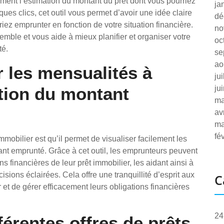
ement l’estimation du montant du prêt dont vous pourriez
ja
ques clics, cet outil vous permet d’avoir une idée claire
dé
z emprunter en fonction de votre situation financière.
no
semble et vous aide à mieux planifier et organiser votre
oc
té.
se
ao
r les mensualités à
ju
tion du montant
ju
ma
av
ma
fé
mmobilier est qu’il permet de visualiser facilement les
nt emprunté. Grâce à cet outil, les emprunteurs peuvent
ns financières de leur prêt immobilier, les aidant ainsi à
isions éclairées. Cela offre une tranquillité d’esprit aux
C
 et de gérer efficacement leurs obligations financières
24
férentes offres de prêts