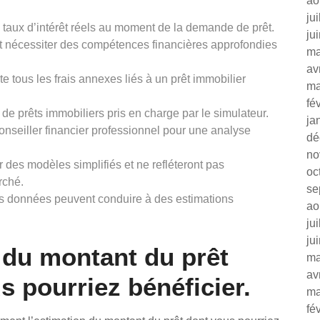
ao
ju
s taux d’intérêt réels au moment de la demande de prêt.
ju
t nécessiter des compétences financières approfondies
ma
av
 tous les frais annexes liés à un prêt immobilier
ma
fé
s de prêts immobiliers pris en charge par le simulateur.
ja
onseiller financier professionnel pour une analyse
dé
no
 des modèles simplifiés et ne refléteront pas
oc
rché.
se
des données peuvent conduire à des estimations
ao
ju
ju
n du montant du prêt
ma
av
s pourriez bénéficier.
ma
fé