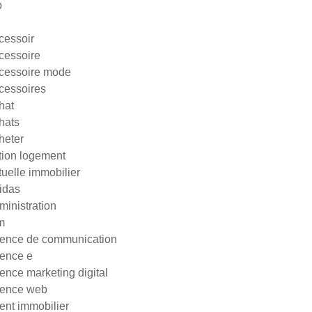
p
cessoir
cessoire
cessoire mode
cessoires
hat
hats
heter
tion logement
tuelle immobilier
idas
ministration
m
ence de communication
ence e
ence marketing digital
ence web
ent immobilier