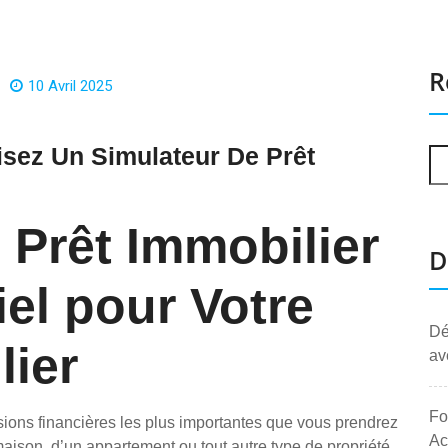
R
10 Avril 2025
lisez Un Simulateur De Prêt
 Prêt Immobilier
D
iel pour Votre
Dé
lier
av
Fo
isions financières les plus importantes que vous prendrez
Ac
maison, d’un appartement ou tout autre type de propriété,