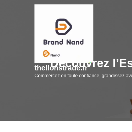
Skip
to
content
Découvrez l’Es
thelionstrade.fr
Commercez en toute confiance, grandissez a