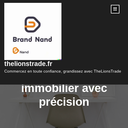
content
Simulation de prêt
immobilier LCL :
thelionstrade.fr
Estimez votre projet
Commercez en toute confiance, grandissez avec TheLionsTrade
immobilier avec
précision