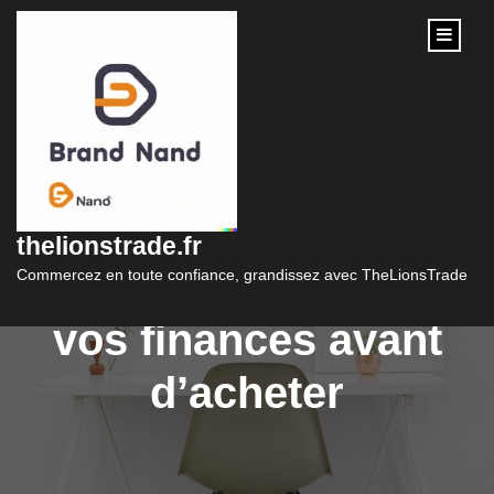
content
Guide pratique de la
simulation d’emprunt
thelionstrade.fr
immobilier : Anticipez
Commercez en toute confiance, grandissez avec TheLionsTrade
vos finances avant
d’acheter