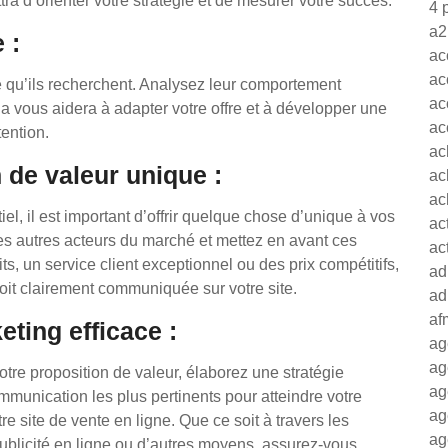
ra d’orienter votre stratégie et de mesurer votre succès.
4 
a2
 :
ac
ac
e qu’ils recherchent. Analysez leur comportement
ac
la vous aidera à adapter votre offre et à développer une
ac
tention.
ac
 de valeur unique :
ac
ac
, il est important d’offrir quelque chose d’unique à vos
ac
des autres acteurs du marché et mettez en avant ces
ac
its, un service client exceptionnel ou des prix compétitifs,
ad
oit clairement communiquée sur votre site.
ad
af
ting efficace :
ag
ag
otre proposition de valeur, élaborez une stratégie
ag
mmunication les plus pertinents pour atteindre votre
ag
re site de vente en ligne. Que ce soit à travers les
ag
publicité en ligne ou d’autres moyens, assurez-vous