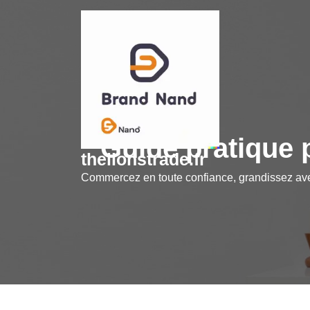
Skip
to
content
Guide pratique p
thelionstrade.fr
Commercez en toute confiance, grandissez a