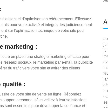
Au
:
il est essentiel d’optimiser son référencement. Effectuez
A
ents pour votre activité et intégrez-les judicieusement
ment sur l’optimisation technique de votre site pour
rche.
ao
ju
ie marketing :
ju
ma
e mettre en place une stratégie marketing efficace pour
av
s réseaux sociaux, le marketing par e-mail, la publicité
ma
er du trafic vers votre site et attirer des clients
fé
ja
 qualité :
dé
no
éussite de votre site de vente en ligne. Répondez
oc
support personnalisé et veillez à leur satisfaction
se
ons sont essentiels pour développer la confiance et