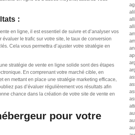
ag
al
tats :
al
al
ente en ligne, il est essentiel de suivre et d’analyser vos
am
 évaluer le trafic sur votre site, le taux de conversion
am
 clés. Cela vous permettra d’ajuster votre stratégie en
an
ap
ar
 une stratégie de vente en ligne solide sont des étapes
ar
ectronique. En comprenant votre marché cible, en
as
t en mettant en place une stratégie marketing efficace,
as
liez pas d’évaluer régulièrement vos résultats afin
as
nne chance dans la création de votre site de vente en
as
at
hébergeur pour votre
au
au
au
av