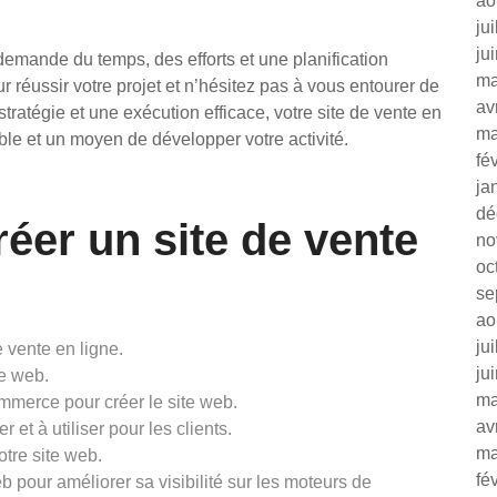
ao
ju
ju
demande du temps, des efforts et une planification
ma
 réussir votre projet et n’hésitez pas à vous entourer de
av
ratégie et une exécution efficace, votre site de vente en
ma
le et un moyen de développer votre activité.
fé
ja
dé
réer un site de vente
no
oc
se
ao
ju
e vente en ligne.
ju
te web.
ma
mmerce pour créer le site web.
av
 et à utiliser pour les clients.
ma
otre site web.
fé
b pour améliorer sa visibilité sur les moteurs de