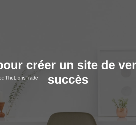
our créer un site de ve
succès
vec TheLionsTrade