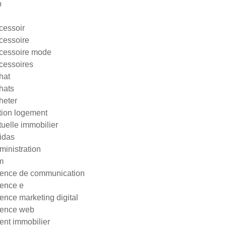
p
cessoir
cessoire
cessoire mode
cessoires
hat
hats
heter
tion logement
tuelle immobilier
idas
ministration
m
ence de communication
ence e
ence marketing digital
ence web
ent immobilier