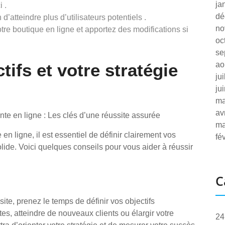
ja
 .
dé
atteindre plus d’utilisateurs potentiels .
no
e boutique en ligne et apportez des modifications si
oc
se
tifs et votre stratégie
ao
ju
ju
ma
av
ente en ligne : Les clés d’une réussite assurée
ma
n ligne, il est essentiel de définir clairement vos
fé
olide. Voici quelques conseils pour vous aider à réussir
C
ite, prenez le temps de définir vos objectifs
, atteindre de nouveaux clients ou élargir votre
24