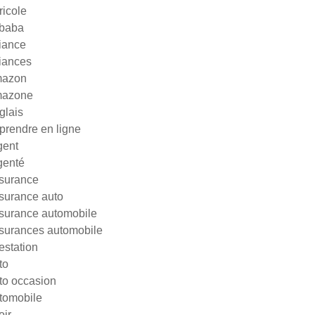
ricole
ibaba
liance
liances
azon
azone
glais
prendre en ligne
gent
genté
surance
surance auto
surance automobile
surances automobile
testation
to
to occasion
tomobile
oir