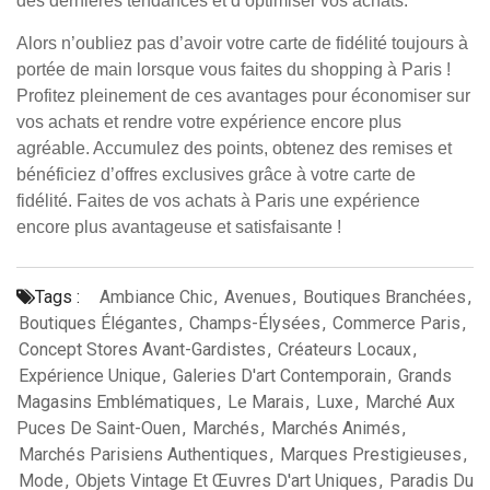
des dernières tendances et d’optimiser vos achats.
Alors n’oubliez pas d’avoir votre carte de fidélité toujours à
portée de main lorsque vous faites du shopping à Paris !
Profitez pleinement de ces avantages pour économiser sur
vos achats et rendre votre expérience encore plus
agréable. Accumulez des points, obtenez des remises et
bénéficiez d’offres exclusives grâce à votre carte de
fidélité. Faites de vos achats à Paris une expérience
encore plus avantageuse et satisfaisante !
Tags :
Ambiance Chic
,
Avenues
,
Boutiques Branchées
,
Boutiques Élégantes
,
Champs-Élysées
,
Commerce Paris
,
Concept Stores Avant-Gardistes
,
Créateurs Locaux
,
Expérience Unique
,
Galeries D'art Contemporain
,
Grands
Magasins Emblématiques
,
Le Marais
,
Luxe
,
Marché Aux
Puces De Saint-Ouen
,
Marchés
,
Marchés Animés
,
Marchés Parisiens Authentiques
,
Marques Prestigieuses
,
Mode
,
Objets Vintage Et Œuvres D'art Uniques
,
Paradis Du