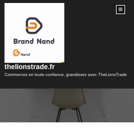
content
Paris : Une Merveille
du Commerce à
thelionstrade.fr
Découvrir
Commercez en toute confiance, grandissez avec TheLionsTrade