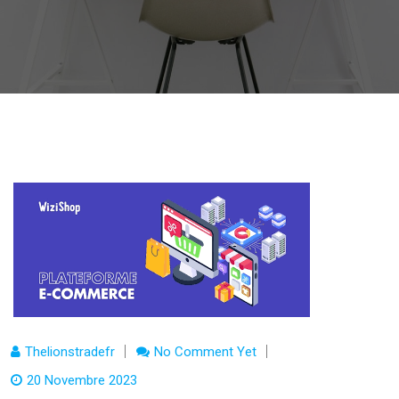
Thelionstradefr
No Comment Yet
20 Novembre 2023