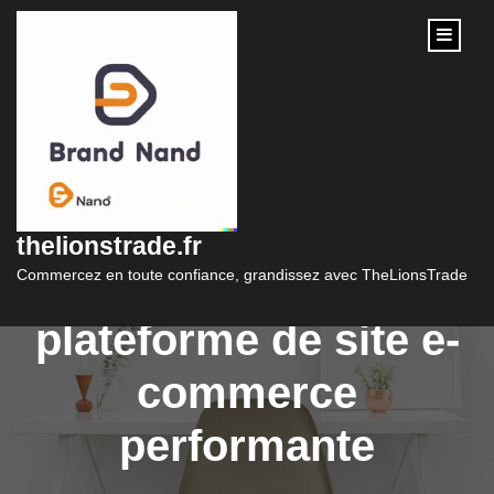
content
Optimisez votre
expérience d’achat en
thelionstrade.fr
ligne avec une
Commercez en toute confiance, grandissez avec TheLionsTrade
plateforme de site e-
commerce
performante