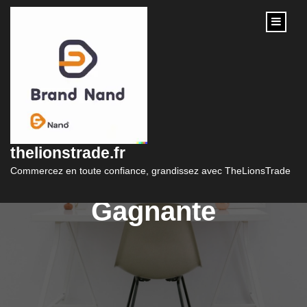
content
Optimisation SEO et
Marketing des Médias
thelionstrade.fr
: Une Combinaison
Commercez en toute confiance, grandissez avec TheLionsTrade
Gagnante