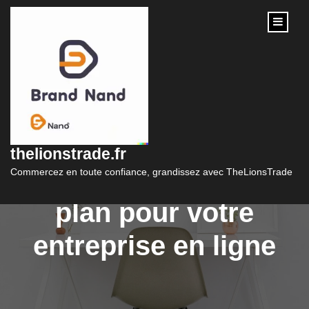
content
Les avantages d’une
plateforme de
thelionstrade.fr
commerce de premier
Commercez en toute confiance, grandissez avec TheLionsTrade
plan pour votre
entreprise en ligne