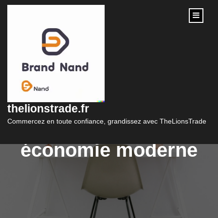
content
Les nombreux
synonymes du
thelionstrade.fr
commerce dans notre
Commercez en toute confiance, grandissez avec TheLionsTrade
économie moderne