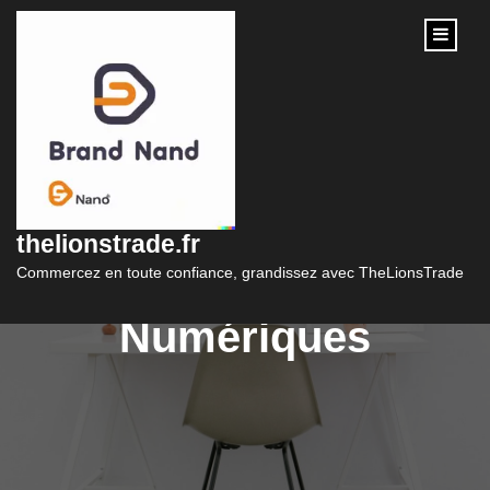
content
Cours de Marketing
Digital : Maîtrisez les
thelionstrade.fr
Stratégies
Commercez en toute confiance, grandissez avec TheLionsTrade
Numériques