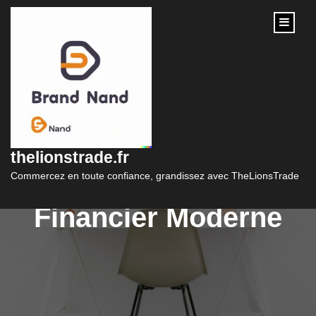
content
Les Enjeux du
Marketing Bancaire
thelionstrade.fr
dans le Secteur
Commercez en toute confiance, grandissez avec TheLionsTrade
Financier Moderne