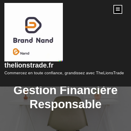
content
Maîtriser les Enjeux
du Crédit : Guide
thelionstrade.fr
Complet pour une
Commercez en toute confiance, grandissez avec TheLionsTrade
Gestion Financière
Responsable