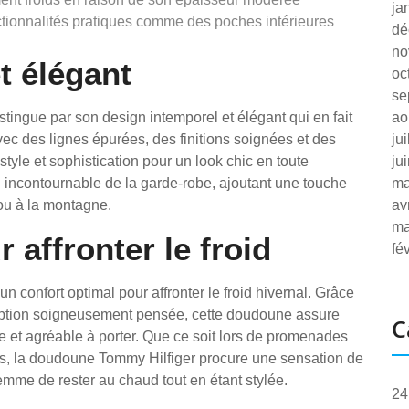
ja
ionnalités pratiques comme des poches intérieures
dé
no
t élégant
oc
se
ingue par son design intemporel et élégant qui en fait
ao
vec des lignes épurées, des finitions soignées et des
ju
 style et sophistication pour un look chic en toute
ju
n incontournable de la garde-robe, ajoutant une touche
ma
 ou à la montagne.
av
ma
 affronter le froid
fé
 confort optimal pour affronter le froid hivernal. Grâce
ception soigneusement pensée, cette doudoune assure
C
e et agréable à porter. Que ce soit lors de promenades
ides, la doudoune Tommy Hilfiger procure une sensation de
emme de rester au chaud tout en étant stylée.
24