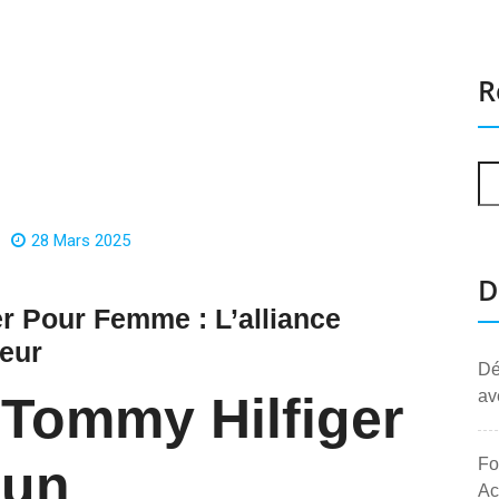
R
28 Mars 2025
D
r Pour Femme : L’alliance
leur
Dé
av
Tommy Hilfiger
 un
Fo
Ac