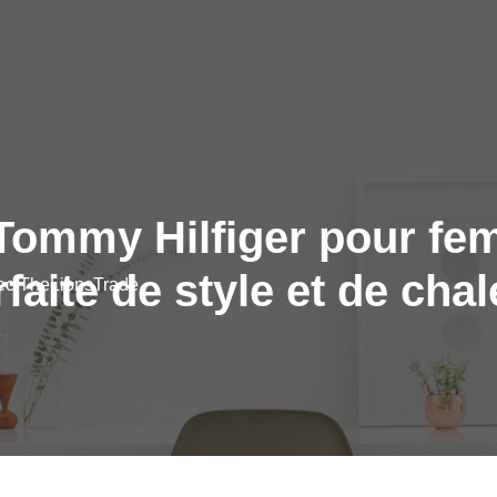
ommy Hilfiger pour femm
faite de style et de cha
vec TheLionsTrade