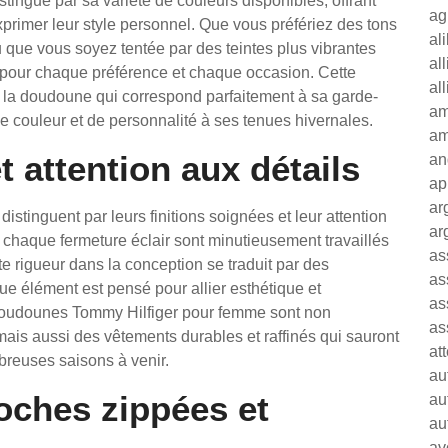
ingue par sa variété de couleurs disponibles, offrant
ag
primer leur style personnel. Que vous préfériez des tons
al
 que vous soyez tentée par des teintes plus vibrantes
al
r pour chaque préférence et chaque occasion. Cette
al
r la doudoune qui correspond parfaitement à sa garde-
am
e couleur et de personnalité à ses tenues hivernales.
am
t attention aux détails
an
ap
ar
tinguent par leurs finitions soignées et leur attention
ar
 chaque fermeture éclair sont minutieusement travaillés
as
tte rigueur dans la conception se traduit par des
as
 élément est pensé pour allier esthétique et
as
s doudounes Tommy Hilfiger pour femme sont non
as
is aussi des vêtements durables et raffinés qui sauront
at
reuses saisons à venir.
au
oches zippées et
au
au
av