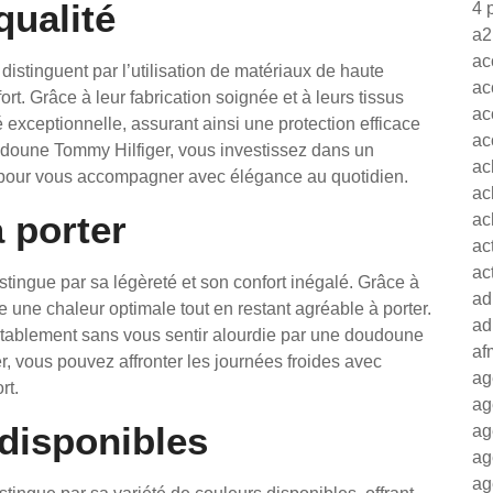
qualité
4 
a2
ac
stinguent par l’utilisation de matériaux de haute
ac
fort. Grâce à leur fabrication soignée et à leurs tissus
ac
é exceptionnelle, assurant ainsi une protection efficace
ac
oudoune Tommy Hilfiger, vous investissez dans un
ac
u pour vous accompagner avec élégance au quotidien.
ac
 porter
ac
ac
ac
ingue par sa légèreté et son confort inégalé. Grâce à
ad
 une chaleur optimale tout en restant agréable à porter.
ad
rtablement sans vous sentir alourdie par une doudoune
af
r, vous pouvez affronter les journées froides avec
ag
rt.
ag
 disponibles
ag
ag
ag