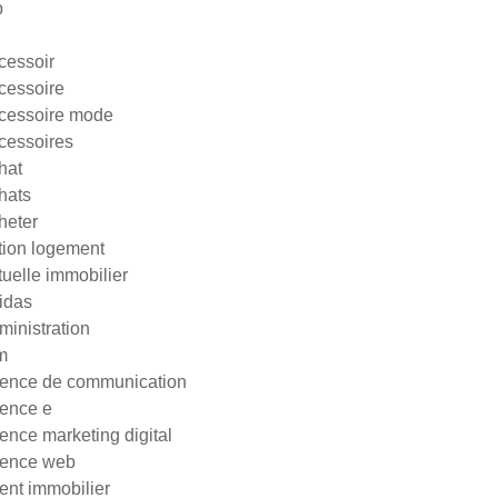
p
cessoir
cessoire
cessoire mode
cessoires
hat
hats
heter
tion logement
tuelle immobilier
idas
ministration
m
ence de communication
ence e
ence marketing digital
ence web
ent immobilier