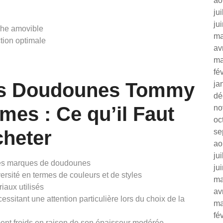
ao
ju
ju
che amovible
ma
tion optimale
av
ma
fé
es Doudounes Tommy
ja
dé
mes : Ce qu’il Faut
no
oc
cheter
se
ao
ju
tres marques de doudounes
ju
rsité en termes de couleurs et de styles
ma
iaux utilisés
av
cessitant une attention particulière lors du choix de la
ma
fé
ent froids en raison de son épaisseur modérée