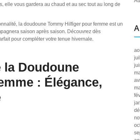
Au
, elle vous gardera au chaud et au sec tout au long de
onnalité, la doudoune Tommy Hilfiger pour femme est un
A
mpagnera saison après saison. Découvrez dès
arfait pour compléter votre tenue hivernale.
ao
ju
e la Doudoune
ju
ma
emme : Élégance,
av
ma
é
fé
ja
dé
no
oc
se