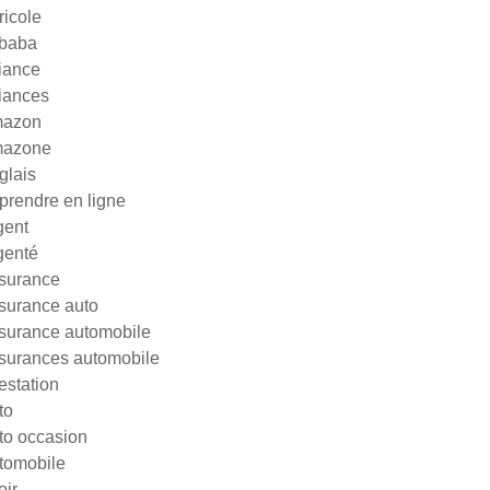
ricole
ibaba
liance
liances
azon
azone
glais
prendre en ligne
gent
genté
surance
surance auto
surance automobile
surances automobile
testation
to
to occasion
tomobile
oir