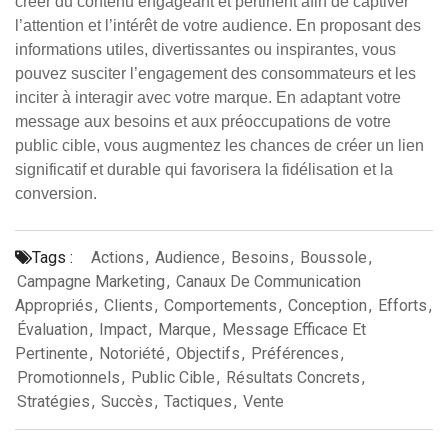
créer du contenu engageant et pertinent afin de captiver
l’attention et l’intérêt de votre audience. En proposant des
informations utiles, divertissantes ou inspirantes, vous
pouvez susciter l’engagement des consommateurs et les
inciter à interagir avec votre marque. En adaptant votre
message aux besoins et aux préoccupations de votre
public cible, vous augmentez les chances de créer un lien
significatif et durable qui favorisera la fidélisation et la
conversion.
Tags :
Actions
,
Audience
,
Besoins
,
Boussole
,
Campagne Marketing
,
Canaux De Communication
Appropriés
,
Clients
,
Comportements
,
Conception
,
Efforts
,
Évaluation
,
Impact
,
Marque
,
Message Efficace Et
Pertinente
,
Notoriété
,
Objectifs
,
Préférences
,
Promotionnels
,
Public Cible
,
Résultats Concrets
,
Stratégies
,
Succès
,
Tactiques
,
Vente