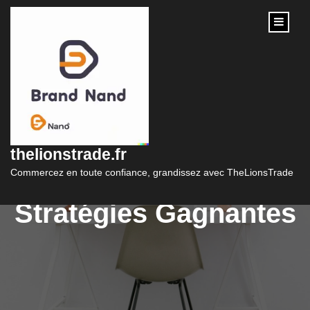
content
Maximisez l’Impact de
Votre Campagne
thelionstrade.fr
Marketing avec Ces
Commercez en toute confiance, grandissez avec TheLionsTrade
Stratégies Gagnantes