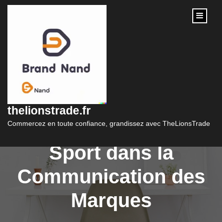
content
Stratégies de
Marketing Sportif:
thelionstrade.fr
Maximiser l’Impact du
Commercez en toute confiance, grandissez avec TheLionsTrade
Sport dans la
Communication des
Marques