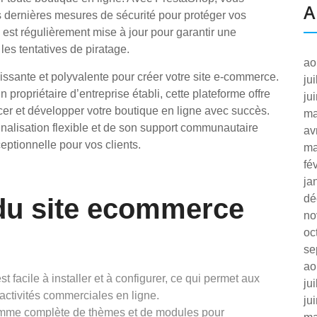
A
s dernières mesures de sécurité pour protéger vos
 est régulièrement mise à jour pour garantir une
les tentatives de piratage.
ao
ssante et polyvalente pour créer votre site e-commerce.
ju
ropriétaire d’entreprise établi, cette plateforme offre
ju
ncer et développer votre boutique en ligne avec succès.
ma
sonnalisation flexible et de son support communautaire
av
eptionnelle pour vos clients.
ma
fé
ja
dé
du site ecommerce
no
oc
se
ao
est facile à installer et à configurer, ce qui permet aux
ju
ctivités commerciales en ligne.
ju
amme complète de thèmes et de modules pour