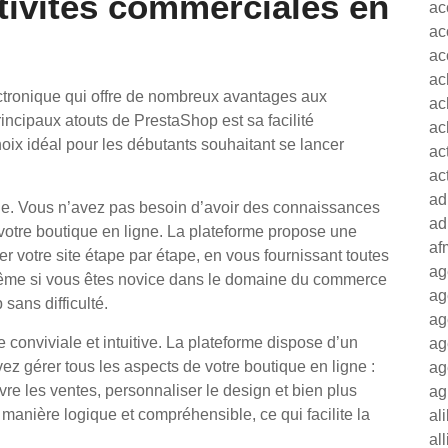
tivités commerciales en
ac
ac
ac
ac
tronique qui offre de nombreux avantages aux
ac
rincipaux atouts de PrestaShop est sa facilité
ac
 choix idéal pour les débutants souhaitant se lancer
ac
ac
ad
ide. Vous n’avez pas besoin d’avoir des connaissances
ad
votre boutique en ligne. La plateforme propose une
af
er votre site étape par étape, en vous fournissant toutes
ag
Même si vous êtes novice dans le domaine du commerce
ag
sans difficulté.
ag
e conviviale et intuitive. La plateforme dispose d’un
ag
ez gérer tous les aspects de votre boutique en ligne :
ag
re les ventes, personnaliser le design et bien plus
ag
manière logique et compréhensible, ce qui facilite la
al
al