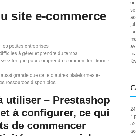
oc
se
du site e-commerce
ao
ju
ju
ma
les petites entreprises.
av
ifficiles à gérer et prendre du temps.
ma
e assez longue pour comprendre comment fonctionne
fé
ussi grande que celle d’autres plateformes e-
les ressources disponibles.
C
 à utiliser – Prestashop
 et à configurer, ce qui
24
4 
nts de commencer
a2
ac