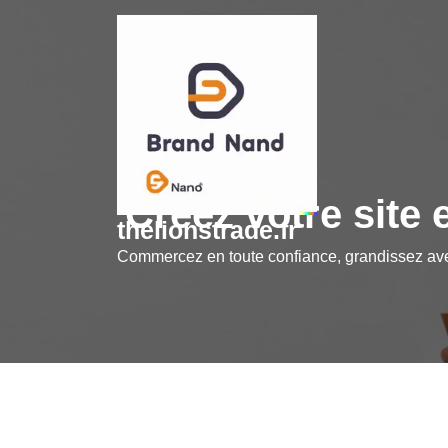
Skip
to
content
Créez votre sit
thelionstrade.fr
Commercez en toute confiance, grandissez a