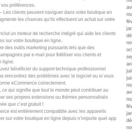
ma
 vos préférences.
av
 – Les clients peuvent naviguer dans votre boutique en
ma
ugmente les chances qu’ils effectuent un achat sur votre
fé
ja
clut un moteur de recherche intégré qui aide les clients
dé
es sur votre boutique en ligne.
no
re des outils marketing puissants tels que des
oc
ampagnes par e-mail pour fidéliser vos clients et
se
n ligne.
ao
uvez bénéficier du support technique professionnel
ju
s rencontrez des problèmes avec le logiciel ou si vous
ju
teforme eCommerce correctement.
ma
ce qui signifie que tout le monde peut contribuer au
av
créer ses propres extensions ou thèmes personnalisés
ma
e que c’est gratuit !
fé
rce est entièrement compatible avec les appareils
ja
uer sur votre boutique en ligne depuis n’importe quel app
dé
no