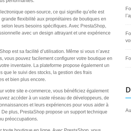
lus performantes.
Fo
ctronique open-source, ce qui signifie qu’elle est
l’
ne grande flexibilité aux propriétaires de boutiques en
te selon leurs besoins spécifiques. Avec PrestaShop,
ssionnelle avec un design attrayant et une expérience
Fo
vo
hop est sa facilité d’utilisation. Même si vous n’avez
, vous pouvez facilement configurer votre boutique en
Fo
votre inventaire. La plateforme propose également un
s que le suivi des stocks, la gestion des frais
es et bien plus encore.
D
r votre site e-commerce, vous bénéficiez également
ouvez accéder à un vaste réseau de développeurs, de
 connaissances et leurs expériences pour vous aider à
Au
gne. De plus, PrestaShop propose un support technique
ou préoccupations.
r toute boutique en ligne. Avec PrestaShop, vous