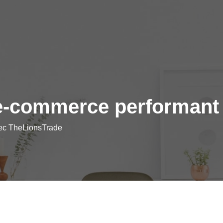
e e-commerce performant
vec TheLionsTrade