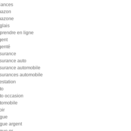
liances
azon
azone
glais
prendre en ligne
gent
genté
surance
surance auto
surance automobile
surances automobile
testation
to
to occasion
tomobile
oir
gue
gue argent
gue or