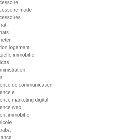
cessoire
cessoire mode
cessoires
hat
hats
heter
tion logement
tuelle immobilier
idas
ministration
m
ence de communication
ence e
ence marketing digital
ence web
ent immobilier
ricole
ibaba
liance