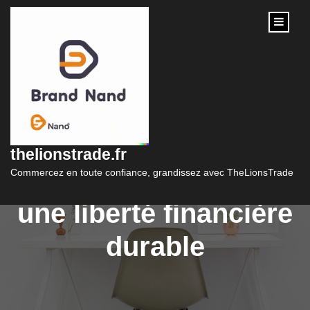
content
Les clés d’un
financement
thelionstrade.fr
personnel réussi pour
Commercez en toute confiance, grandissez avec TheLionsTrade
une liberté financière
durable