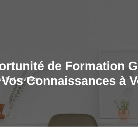
rtunité de Formation Gr
 Vos Connaissances à 
vec TheLionsTrade