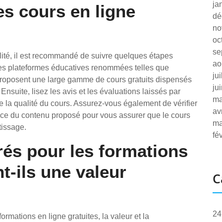
ja
s cours en ligne
dé
no
oc
se
alité, il est recommandé de suivre quelques étapes
ao
les plateformes éducatives renommées telles que
ju
oposent une large gamme de cours gratuits dispensés
ju
nsuite, lisez les avis et les évaluations laissés par
ma
e la qualité du cours. Assurez-vous également de vérifier
av
nence du contenu proposé pour vous assurer que le cours
ma
tissage.
fé
vrés pour les formations
nt-ils une valeur
C
24
 formations en ligne gratuites, la valeur et la