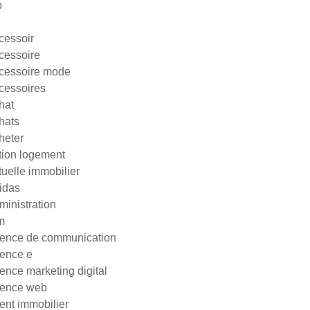
p
cessoir
cessoire
cessoire mode
cessoires
hat
hats
heter
tion logement
tuelle immobilier
idas
ministration
m
ence de communication
ence e
ence marketing digital
ence web
ent immobilier