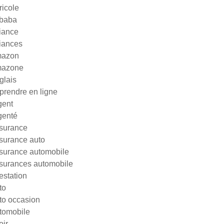
ricole
ibaba
liance
liances
azon
azone
glais
prendre en ligne
gent
genté
surance
surance auto
surance automobile
surances automobile
testation
to
to occasion
tomobile
oir