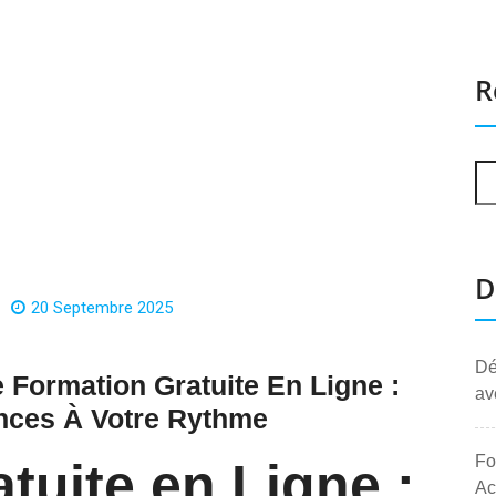
R
D
20 Septembre 2025
Dé
 Formation Gratuite En Ligne :
av
nces À Votre Rythme
Fo
tuite en Ligne :
Ac