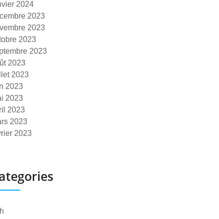
nvier 2024
cembre 2023
vembre 2023
tobre 2023
ptembre 2023
ût 2023
illet 2023
in 2023
i 2023
ril 2023
rs 2023
vrier 2023
ategories
h