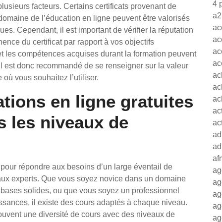
4 
usieurs facteurs. Certains certificats provenant de
a2
omaine de l’éducation en ligne peuvent être valorisés
ac
es. Cependant, il est important de vérifier la réputation
ac
nence du certificat par rapport à vos objectifs
ac
 et les compétences acquises durant la formation peuvent
ac
. Il est donc recommandé de se renseigner sur la valeur
ac
 où vous souhaitez l’utiliser.
ac
tions en ligne gratuites
ac
ac
s les niveaux de
ac
ad
ad
af
 pour répondre aux besoins d’un large éventail de
ag
aux experts. Que vous soyez novice dans un domaine
ag
s bases solides, ou que vous soyez un professionnel
ag
sances, il existe des cours adaptés à chaque niveau.
ag
souvent une diversité de cours avec des niveaux de
ag