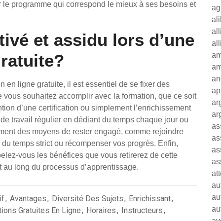
ver le programme qui correspond le mieux à ses besoins et
ag
al
al
vé et assidu lors d’une
al
ratuite?
am
am
an
 en ligne gratuite, il est essentiel de se fixer des
ap
ue vous souhaitez accomplir avec la formation, que ce soit
ar
tion d’une certification ou simplement l’enrichissement
ar
de travail régulier en dédiant du temps chaque jour ou
as
ement des moyens de rester engagé, comme rejoindre
as
 du temps strict ou récompenser vos progrès. Enfin,
as
appelez-vous les bénéfices que vous retirerez de cette
as
t au long du processus d’apprentissage.
at
au
au
if
,
Avantages
,
Diversité Des Sujets
,
Enrichissant
,
au
ions Gratuites En Ligne
,
Horaires
,
Instructeurs
,
av