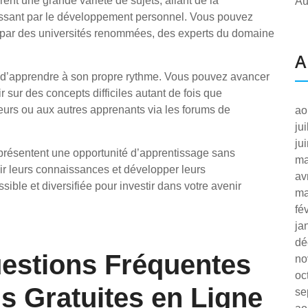
rent une grande variété de sujets, allant de la
Au
assant par le développement personnel. Vous pouvez
s par des universités renommées, des experts du domaine
A
té d’apprendre à son propre rythme. Vous pouvez avancer
r sur des concepts difficiles autant de fois que
eurs ou aux autres apprenants via les forums de
ao
ju
ju
eprésentent une opportunité d’apprentissage sans
ma
ir leurs connaissances et développer leurs
av
ible et diversifiée pour investir dans votre avenir
ma
fé
ja
dé
estions Fréquentes
no
oc
s Gratuites en Ligne
se