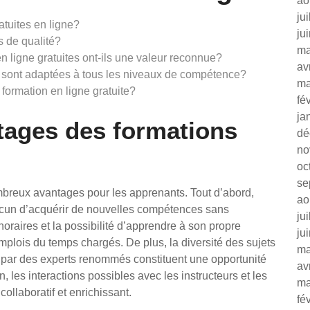
ao
ju
atuites en ligne?
ju
s de qualité?
ma
 en ligne gratuites ont-ils une valeur reconnue?
av
es sont adaptées à tous les niveaux de compétence?
ma
formation en ligne gratuite?
fé
ja
tages des formations
dé
no
oc
se
ombreux avantages pour les apprenants. Tout d’abord,
ao
hacun d’acquérir de nouvelles compétences sans
ju
s horaires et la possibilité d’apprendre à son propre
ju
plois du temps chargés. De plus, la diversité des sujets
ma
 par des experts renommés constituent une opportunité
av
les interactions possibles avec les instructeurs et les
ma
ollaboratif et enrichissant.
fé