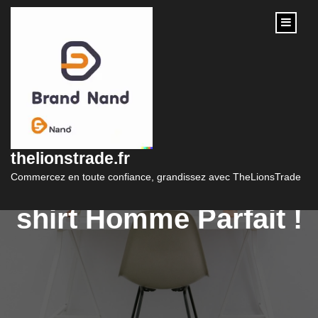
content
Les Essentiels du
Dressing Masculin :
thelionstrade.fr
Trouvez Votre Tee-
Commercez en toute confiance, grandissez avec TheLionsTrade
shirt Homme Parfait !