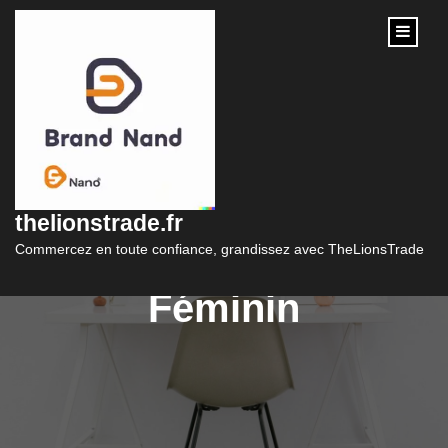
content
Les Tendances de la
Robe Femme pour un
thelionstrade.fr
Style Élégant et
Commercez en toute confiance, grandissez avec TheLionsTrade
Féminin