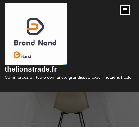
content
Obtenez un
Financement Rapide
thelionstrade.fr
avec le Prêt Caf
Commercez en toute confiance, grandissez avec TheLionsTrade