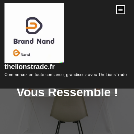
content
Style Unique : Optez
pour le Pull
thelionstrade.fr
Personnalisé qui
Commercez en toute confiance, grandissez avec TheLionsTrade
Vous Ressemble !