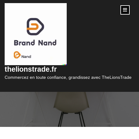
content
Sweat Adidas Femme
: Confort et Style
thelionstrade.fr
Réunis
Commercez en toute confiance, grandissez avec TheLionsTrade