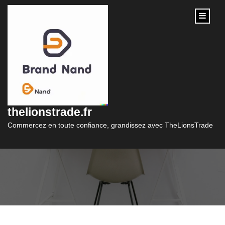
content
Le Mythe du Crédit
Facile à Avoir :
thelionstrade.fr
Réalité ou Illusion ?
Commercez en toute confiance, grandissez avec TheLionsTrade