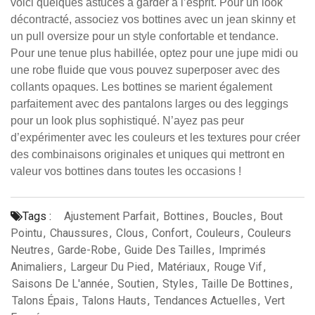
voici quelques astuces à garder à l’esprit. Pour un look
décontracté, associez vos bottines avec un jean skinny et
un pull oversize pour un style confortable et tendance.
Pour une tenue plus habillée, optez pour une jupe midi ou
une robe fluide que vous pouvez superposer avec des
collants opaques. Les bottines se marient également
parfaitement avec des pantalons larges ou des leggings
pour un look plus sophistiqué. N’ayez pas peur
d’expérimenter avec les couleurs et les textures pour créer
des combinaisons originales et uniques qui mettront en
valeur vos bottines dans toutes les occasions !
Tags :
Ajustement Parfait
,
Bottines
,
Boucles
,
Bout
Pointu
,
Chaussures
,
Clous
,
Confort
,
Couleurs
,
Couleurs
Neutres
,
Garde-Robe
,
Guide Des Tailles
,
Imprimés
Animaliers
,
Largeur Du Pied
,
Matériaux
,
Rouge Vif
,
Saisons De L'année
,
Soutien
,
Styles
,
Taille De Bottines
,
Talons Épais
,
Talons Hauts
,
Tendances Actuelles
,
Vert