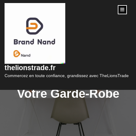
content
Les Bottines : Des
Chaussures
thelionstrade.fr
Indispensables pour
Commercez en toute confiance, grandissez avec TheLionsTrade
Votre Garde-Robe