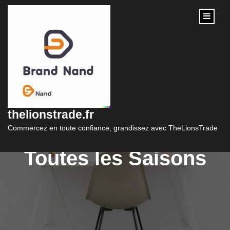
content
Les Bottes :
L’Accessoire
thelionstrade.fr
Indispensable pour
Commercez en toute confiance, grandissez avec TheLionsTrade
Toutes les Saisons