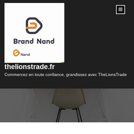
content
Découvrez l’Élégance
de la Bijouterie
thelionstrade.fr
Pandora
Commercez en toute confiance, grandissez avec TheLionsTrade