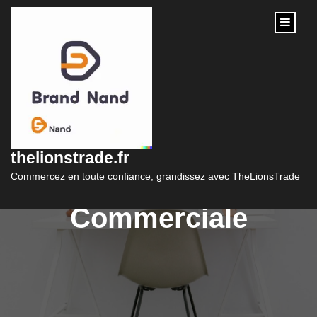
content
Les 4P du Marketing :
Les Clés de la
thelionstrade.fr
Stratégie
Commercez en toute confiance, grandissez avec TheLionsTrade
Commerciale