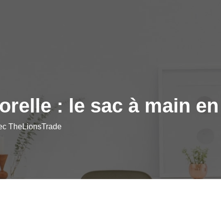
relle : le sac à main e
vec TheLionsTrade