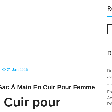
R
D
21 Juin 2025
Dé
av
 Sac À Main En Cuir Pour Femme
Fo
 Cuir pour
Ac
Ré