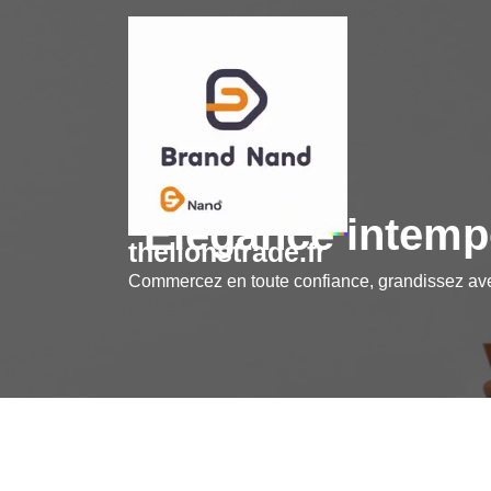
Skip
to
content
Élégance intempo
thelionstrade.fr
Commercez en toute confiance, grandissez a