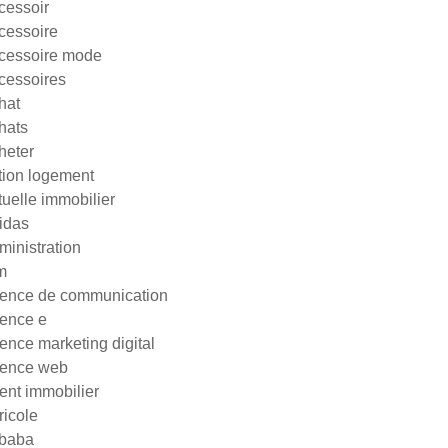
cessoir
cessoire
cessoire mode
cessoires
hat
hats
heter
tion logement
tuelle immobilier
idas
ministration
m
ence de communication
ence e
ence marketing digital
ence web
ent immobilier
ricole
ibaba