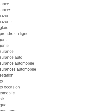
liance
liances
azon
azone
glais
prendre en ligne
gent
genté
surance
surance auto
surance automobile
surances automobile
testation
to
to occasion
tomobile
oir
gue
gue argent