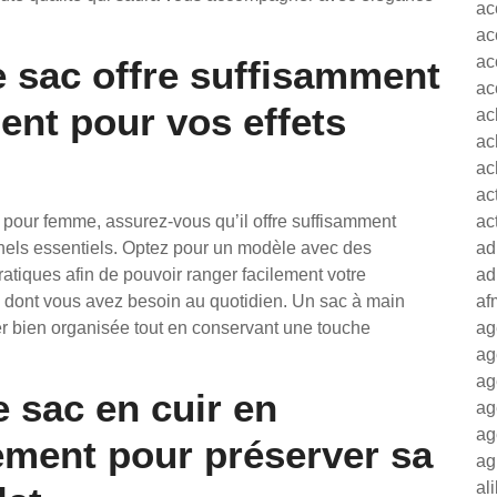
ac
ac
ac
 sac offre suffisamment
ac
nt pour vos effets
ac
ac
ac
ac
 pour femme, assurez-vous qu’il offre suffisamment
ac
nels essentiels. Optez pour un modèle avec des
ad
tiques afin de pouvoir ranger facilement votre
ad
 ce dont vous avez besoin au quotidien. Un sac à main
af
er bien organisée tout en conservant une touche
ag
ag
ag
e sac en cuir en
ag
ag
rement pour préserver sa
ag
al