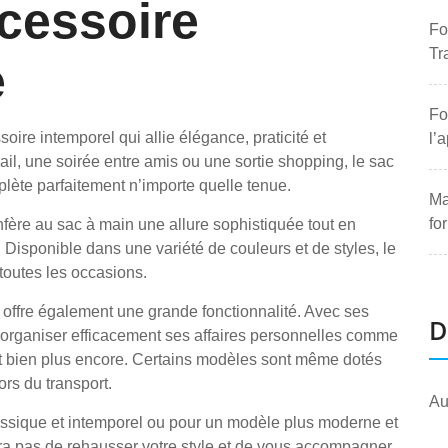
cessoire
Fo
Tr
e
Fo
ire intemporel qui allie élégance, praticité et
l’
vail, une soirée entre amis ou une sortie shopping, le sac
lète parfaitement n’importe quelle tenue.
Ma
fo
nfère au sac à main une allure sophistiquée tout en
Disponible dans une variété de couleurs et de styles, le
 toutes les occasions.
r offre également une grande fonctionnalité. Avec ses
D
d’organiser efficacement ses affaires personnelles comme
s et bien plus encore. Certains modèles sont même dotés
ors du transport.
Au
assique et intemporel ou pour un modèle plus moderne et
ra pas de rehausser votre style et de vous accompagner