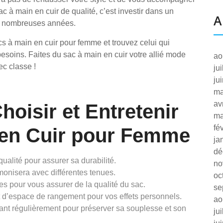
c à main en cuir de qualité, c’est investir dans un
A
de nombreuses années.
cs à main en cuir pour femme et trouvez celui qui
besoins. Faites du sac à main en cuir votre allié mode
ao
ec classe !
ju
ju
ma
av
hoisir et Entretenir
ma
fé
 en Cuir pour Femme
ja
dé
ualité pour assurer sa durabilité.
no
onisera avec différentes tenues.
oc
ures pour vous assurer de la qualité du sac.
se
 d’espace de rangement pour vos effets personnels.
ao
tant régulièrement pour préserver sa souplesse et son
ju