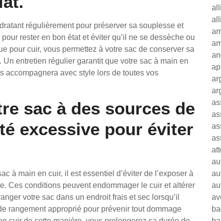
at.
al
al
ydratant régulièrement pour préserver sa souplesse et
am
ri pour rester en bon état et éviter qu’il ne se dessèche ou
am
ue pour cuir, vous permettez à votre sac de conserver sa
an
s. Un entretien régulier garantit que votre sac à main en
ap
ous accompagnera avec style lors de toutes vos
ar
ar
as
tre sac à des sources de
as
té excessive pour éviter
as
as
at
au
ac à main en cuir, il est essentiel d’éviter de l’exposer à
au
e. Ces conditions peuvent endommager le cuir et altérer
au
anger votre sac dans un endroit frais et sec lorsqu’il
av
ac de rangement approprié pour prévenir tout dommage
ba
 en cuir de cette manière, vous prolongerez sa durée de
ba