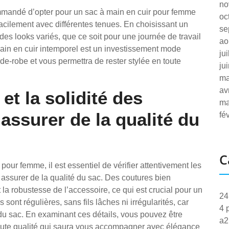
no
commandé d’opter pour un sac à main en cuir pour femme
oc
facilement avec différentes tenues. En choisissant un
se
es looks variés, que ce soit pour une journée de travail
ao
main en cuir intemporel est un investissement mode
ju
de-robe et vous permettra de rester stylée en toute
ju
ma
av
 et la solidité des
ma
assurer de la qualité du
fé
C
our femme, il est essentiel de vérifier attentivement les
us assurer de la qualité du sac. Des coutures bien
t la robustesse de l’accessoire, ce qui est crucial pour un
24
ont régulières, sans fils lâches ni irrégularités, car
4 
 du sac. En examinant ces détails, vous pouvez être
a2
haute qualité qui saura vous accompagner avec élégance