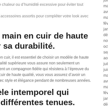
ju
 chaleur ou d’humidité excessive pour éviter tout
ma
av
 accessoires assortis pour compléter votre look avec
ma
fé
ja
 main en cuir de haute
dé
no
 sa durabilité.
oc
se
en cuir, il est essentiel de choisir un modèle de haute
ao
ualité supérieure vous assure non seulement un
ju
ent un compagnon fidèle qui résistera à l’épreuve du
ju
uir de haute qualité, vous vous assurez d’avoir un
ma
ec style et élégance pendant de nombreuses années.
av
ma
le intemporel qui
fé
ja
différentes tenues.
dé